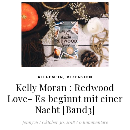
,
ALLGEMEIN
REZENSION
Kelly Moran : Redwood
Love- Es beginnt mit einer
Nacht [Band3]
Jenny26
/
Oktober 30, 2018
/
0 Kommentare