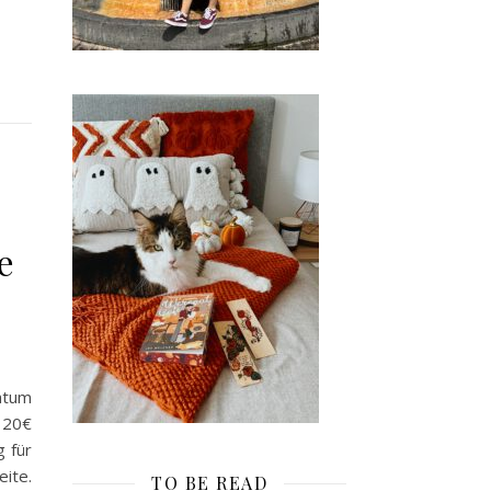
e
atum
 20€
 für
ite.
TO BE READ