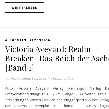
WEITERLESEN
,
ALLGEMEIN
REZENSION
Victoria Aveyard: Realm
Breaker- Das Reich der Asch
[Band 1]
Jenny26
/
August 25, 2021
/
0 Kommentare
Autor: Victoria Aveyard Verlag: Penhaligon Verlag D
Erstveröffentlichung: 09.08.2021 Länge: 608 Seiten Preis:
**Werbung** -Vielen Dank an das Bloggerportal & den Verlag
das Rezensionsexemplar- Hier kommt ihr zur Verlagsse