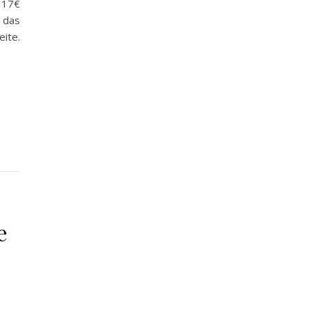
 17€
das
ite.
e