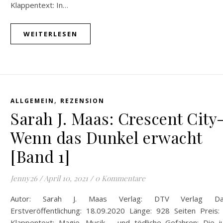
Klappentext: In…
WEITERLESEN
,
ALLGEMEIN
REZENSION
Sarah J. Maas: Crescent City
Wenn das Dunkel erwacht
[Band 1]
Jenny26
/
April 10, 2021
/
0 Kommentare
Autor: Sarah J. Maas Verlag: DTV Verlag Da
Erstveröffentlichung: 18.09.2020 Länge: 928 Seiten Preis:
Klappentext: Magie, Musik – und tödliche Gefahren: Die j