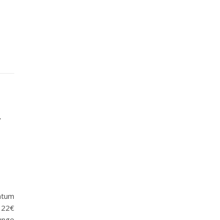
-
tum
 22€
unge