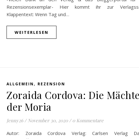
Rezensionsexemplar- Hier kommt ihr zur Verlagsse
Klappentext: Wenn Tag und…
WEITERLESEN
,
ALLGEMEIN
REZENSION
Zoraida Cordova: Die Mächt
der Moria
Jenny26
/
November 30, 2020
/
0 Kommentare
Autor: Zoraida Cordova Verlag: Carlsen Verlag D