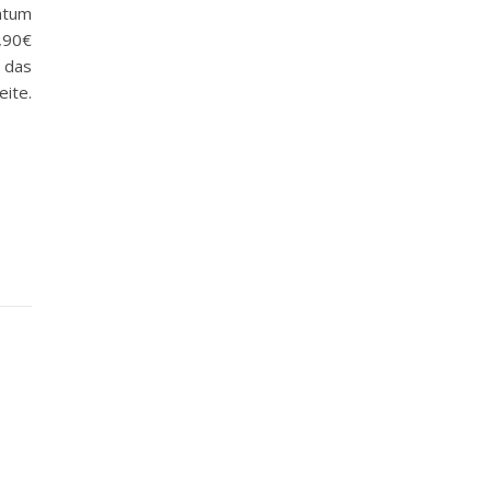
atum
2,90€
 das
ite.