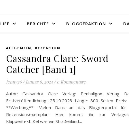
LIFE
BERICHTE
BLOGGERAKTION
D
,
ALLGEMEIN
REZENSION
Cassandra Clare: Sword
Catcher [Band 1]
Jenny26
/
Januar 6, 2024
/
0 Kommentare
Autor: Cassandra Clare Verlag: Penhaligon Verlag D
Erstveröffentlichung: 25.10.2023 Länge: 800 Seiten Preis:
**Werbung** -Vielen Dank an das Bloggerportal für
Rezensionsexemplar- Hier kommt ihr zur Verlagsse
Klappentext: Kel war ein Straßenkind…