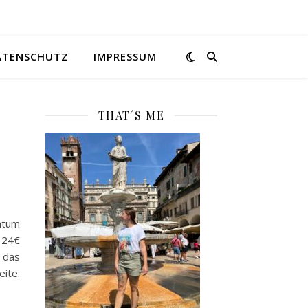
ATENSCHUTZ
IMPRESSUM
THAT´S ME
atum
 24€
 das
ite.