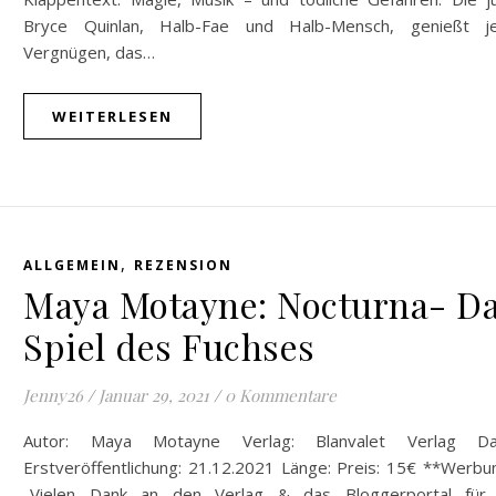
Bryce Quinlan, Halb-Fae und Halb-Mensch, genießt j
Vergnügen, das…
WEITERLESEN
,
ALLGEMEIN
REZENSION
Maya Motayne: Nocturna- D
Spiel des Fuchses
Jenny26
/
Januar 29, 2021
/
0 Kommentare
Autor: Maya Motayne Verlag: Blanvalet Verlag D
Erstveröffentlichung: 21.12.2021 Länge: Preis: 15€ **Werbu
-Vielen Dank an den Verlag & das Bloggerportal für