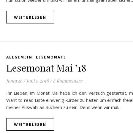
nun schon wieder um und wir nähern uns langsam aber sicher
WEITERLESEN
,
ALLGEMEIN
LESEMONATE
Lesemonat Mai ’18
Jenny26
/
Juni 1, 2018
/
8 Kommentare
Ihr Lieben, im Monat Mai habe ich den Versuch gestartet, m
Want to read Liste einwenig kürzer zu halten um einfach freie
meiner Auswahl an Büchern zu sein. Denn wenn wir mal…
WEITERLESEN