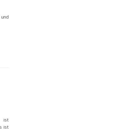
n und
 ist
s ist