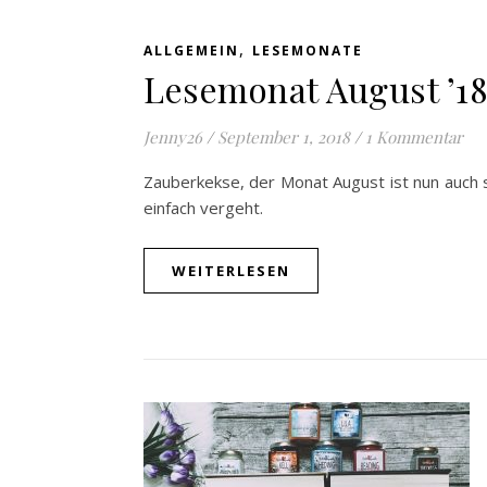
,
ALLGEMEIN
LESEMONATE
Lesemonat August ’1
Jenny26
/
September 1, 2018
/
1 Kommentar
Zauberkekse, der Monat August ist nun auch sc
einfach vergeht.
WEITERLESEN