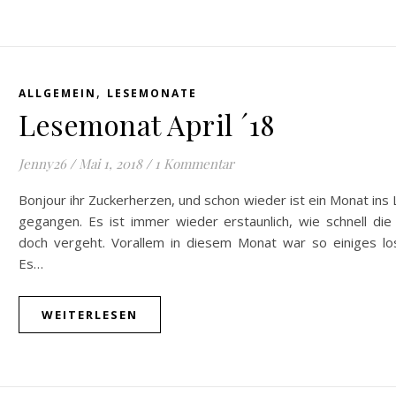
,
ALLGEMEIN
LESEMONATE
Lesemonat April ´18
Jenny26
/
Mai 1, 2018
/
1 Kommentar
Bonjour ihr Zuckerherzen, und schon wieder ist ein Monat ins
gegangen. Es ist immer wieder erstaunlich, wie schnell die
doch vergeht. Vorallem in diesem Monat war so einiges l
Es…
WEITERLESEN