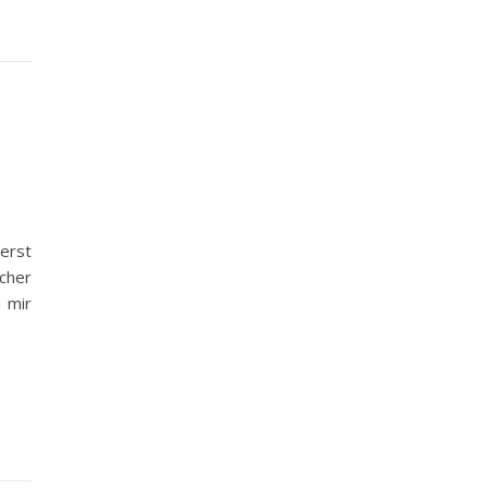
erst
ücher
h mir