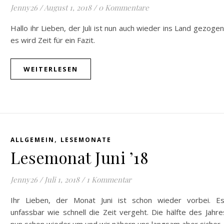
Jenny26
/
August 1, 2018
/
0 Kommentare
Hallo ihr Lieben, der Juli ist nun auch wieder ins Land gezoge
es wird Zeit für ein Fazit.
WEITERLESEN
,
ALLGEMEIN
LESEMONATE
Lesemonat Juni ’18
Jenny26
/
Juli 1, 2018
/
1 Kommentar
Ihr Lieben, der Monat Juni ist schon wieder vorbei. Es
unfassbar wie schnell die Zeit vergeht. Die hälfte des Jahre