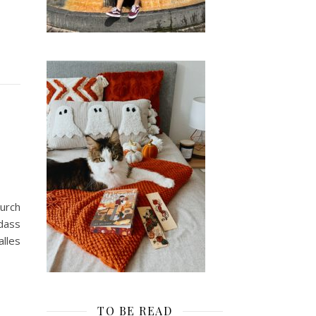
Durch
 dass
alles
TO BE READ