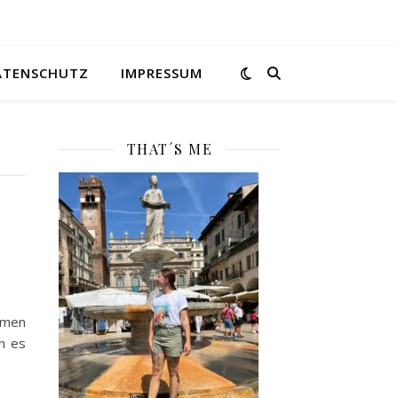
ATENSCHUTZ
IMPRESSUM
THAT´S ME
ommen
n es