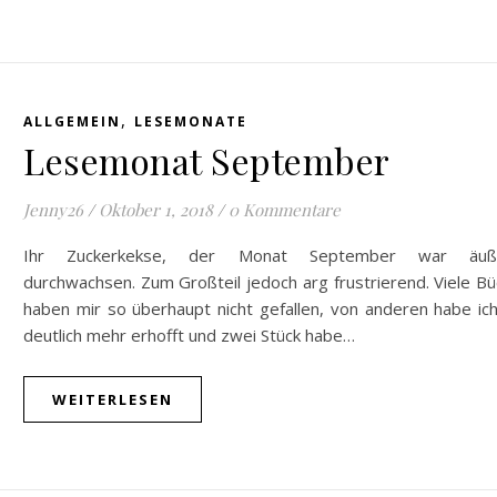
,
ALLGEMEIN
LESEMONATE
Lesemonat September
Jenny26
/
Oktober 1, 2018
/
0 Kommentare
Ihr Zuckerkekse, der Monat September war äuß
durchwachsen. Zum Großteil jedoch arg frustrierend. Viele B
haben mir so überhaupt nicht gefallen, von anderen habe ic
deutlich mehr erhofft und zwei Stück habe…
WEITERLESEN