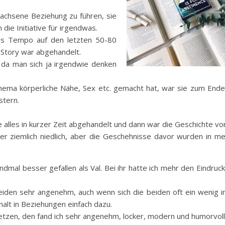
rwachsene Beziehung zu führen, sie
 die Initiative für irgendwas.
as Tempo auf den letzten 50-80
e Story war abgehandelt.
, da man sich ja irgendwie denken
hema körperliche Nähe, Sex etc. gemacht hat, war sie zum Ende
stern.
e alles in kurzer Zeit abgehandelt und dann war die Geschichte vor
der ziemlich niedlich, aber die Geschehnisse davor wurden in m
ndmal besser gefallen als Val. Bei ihr hatte ich mehr den Eindruc
iden sehr angenehm, auch wenn sich die beiden oft ein wenig in
lt in Beziehungen einfach dazu.
setzen, den fand ich sehr angenehm, locker, modern und humorvoll