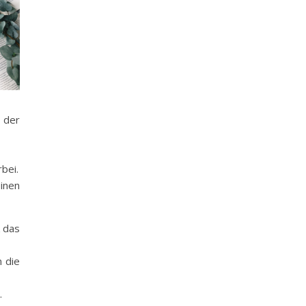
 der
bei.
einen
k das
 die
.