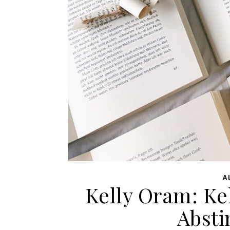
A
Kelly Oram: Kel
Absti