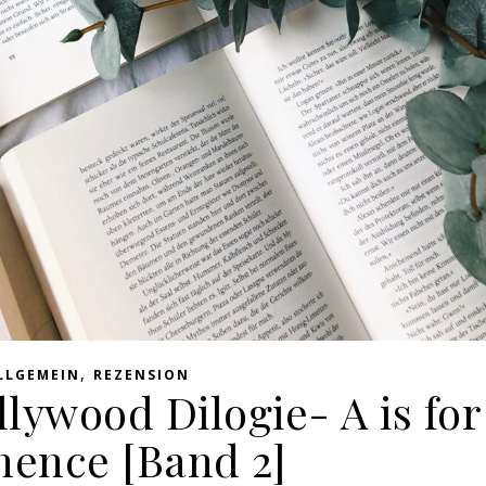
,
LLGEMEIN
REZENSION
lywood Dilogie- A is for
nence [Band 2]