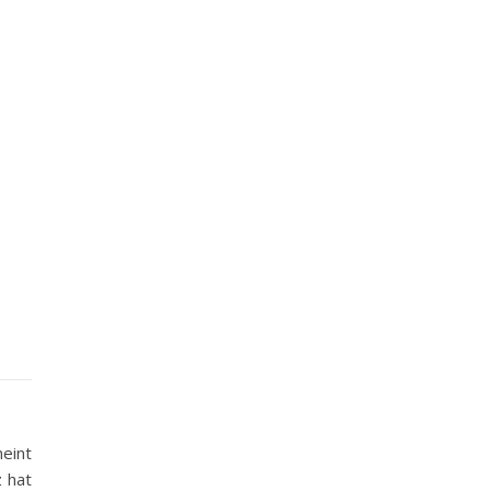
heint
 hat