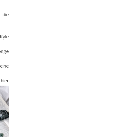
 die
 Kyle
enge
seine
 hier