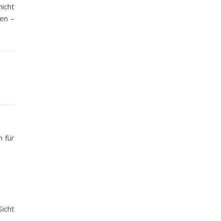
icht
den –
n für
Sicht