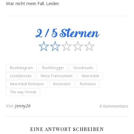
War nicht mein Fall. Leider.
Bookstagram
Buchblogger
Goodreads
Lovelybooks
Nena Tramountani
New Adult
New Adult Romance
Rezension
Romance
The way I break
Von
Jenny26
0 Kommentare
EINE ANTWORT SCHREIBEN