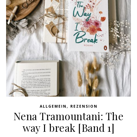
,
ALLGEMEIN
REZENSION
Nena Tramountani: The
way I break [Band 1]