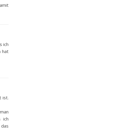
amit
 ich
a hat
 ist.
e man
 ich
 das