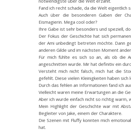
notwendigste über die Welt erzählt.
Fand ich recht schade, da die Welt eigentlich 
Auch über die besonderen Gaben der Chara
Eismagierin. Mega cool oder?
Ihre Gabe ist sehr besonders und speziell, do
Der Fokus der Geschichte hat sich permanent 
der Ami unbedingt betreten möchte. Dann geh
anderen Gilde und im nächsten Moment ändert
Für mich fühlte es sich so an, als ob die A
angeschnitten wurde. Mir hat definitiv ein dur
Versteht mich nicht falsch, mich hat die Sto
gefehlt. Diese vielen Kleinigkeiten haben si
Durch das fehlen an Informationen fand ich auc
Vielleicht waren meine Erwartungen an die Ge
Aber ich wurde einfach nicht so richtig warm,
Mein Highlight der Geschichte war mit Absta
Begleiter von Jake, einem der Charaktere.
Die Szenen mit Fluffy konnten mich emotional 
hat.