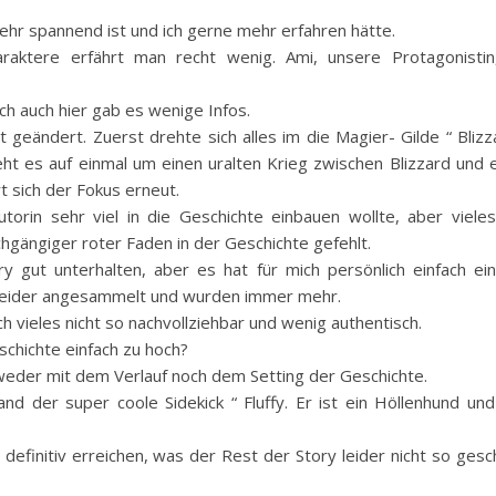
sehr spannend ist und ich gerne mehr erfahren hätte.
ktere erfährt man recht wenig. Ami, unsere Protagonistin,
ch auch hier gab es wenige Infos.
geändert. Zuerst drehte sich alles im die Magier- Gilde “ Blizz
t es auf einmal um einen uralten Krieg zwischen Blizzard und e
 sich der Fokus erneut.
utorin sehr viel in die Geschichte einbauen wollte, aber viele
chgängiger roter Faden in der Geschichte gefehlt.
ry gut unterhalten, aber es hat für mich persönlich einfach ei
ch leider angesammelt und wurden immer mehr.
h vieles nicht so nachvollziehbar und wenig authentisch.
schichte einfach zu hoch?
 weder mit dem Verlauf noch dem Setting der Geschichte.
nd der super coole Sidekick “ Fluffy. Er ist ein Höllenhund un
definitiv erreichen, was der Rest der Story leider nicht so gesc