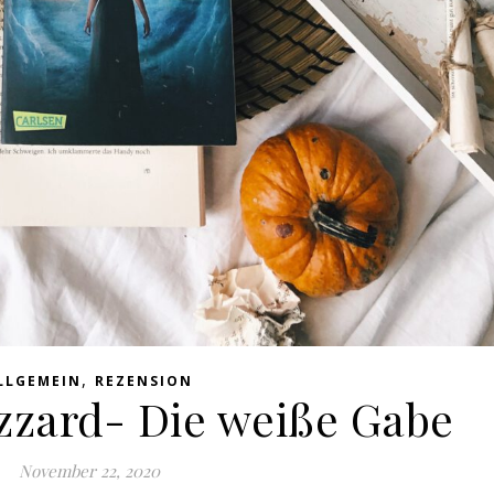
,
LLGEMEIN
REZENSION
izzard- Die weiße Gabe
November 22, 2020