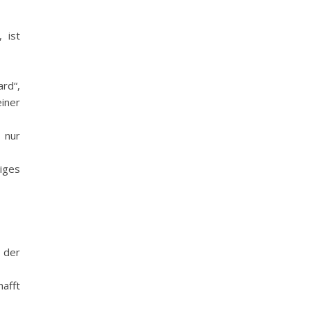
 ist
ard“,
iner
s nur
niges
d der
hafft