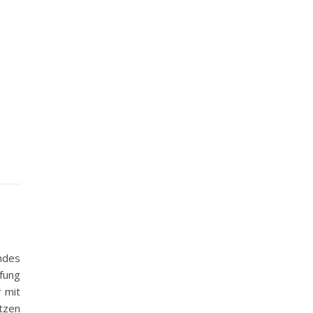
ndes
fung
r mit
tzen