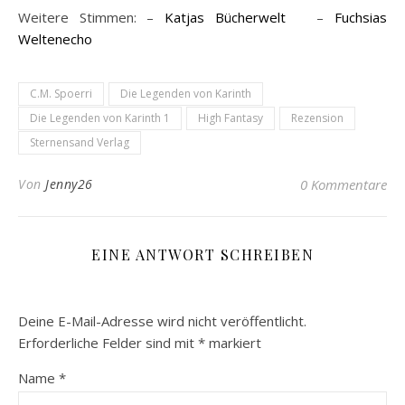
Weitere Stimmen: –
Katjas Bücherwelt
–
Fuchsias
Weltenecho
C.M. Spoerri
Die Legenden von Karinth
Die Legenden von Karinth 1
High Fantasy
Rezension
Sternensand Verlag
Von
Jenny26
0 Kommentare
EINE ANTWORT SCHREIBEN
Deine E-Mail-Adresse wird nicht veröffentlicht.
Erforderliche Felder sind mit
*
markiert
Name
*