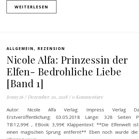
WEITERLESEN
,
ALLGEMEIN
REZENSION
Nicole Alfa: Prinzessin der
Elfen- Bedrohliche Liebe
[Band 1]
Jenny26
/
Dezember 20, 2018
/
0 Kommentare
Autor: Nicole Alfa Verlag: Impress Verlag Da
Erstveröffentlichung: 03.05.2018 Länge: 328 Seiten Pr
TB:12,99€ , EBook: 3,99€ Klappentext: **Die Elfenwelt ist
einen magischen Sprung entfernt** Eben noch wurde die