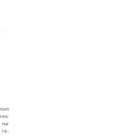
tum
eis:
 nur
 16-