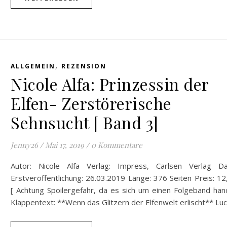
,
ALLGEMEIN
REZENSION
Nicole Alfa: Prinzessin der
Elfen- Zerstörerische
Sehnsucht [ Band 3]
Jenny26
/
Mai 17, 2019
/
0 Kommentare
Autor: Nicole Alfa Verlag: Impress, Carlsen Verlag D
Erstveröffentlichung: 26.03.2019 Länge: 376 Seiten Preis: 1
[ Achtung Spoilergefahr, da es sich um einen Folgeband han
Klappentext: **Wenn das Glitzern der Elfenwelt erlischt** Lu