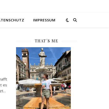
ATENSCHUTZ
IMPRESSUM
THAT´S ME
afft
t es
tzt…