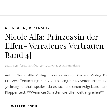
,
ALLGEMEIN
REZENSION
Nicole Alfa: Prinzessin der
Elfen- Verratenes Vertrauen 
Band 4]
Jenny26
/
September 29, 2019
/
0 Kommentare
Autor: Nicole Alfa Verlag: Impress Verlag, Carlsen Verlag 
Erstveröffentlichung: 30.07.2019 Länge: 348 Seiten Preis: 1
[Achtung, enthält Spoiler, da es sich um einen Folgeband han
Klappentext: **Wenn die Schatten die Elfenwelt ergreifen**…
WEITERLESEN