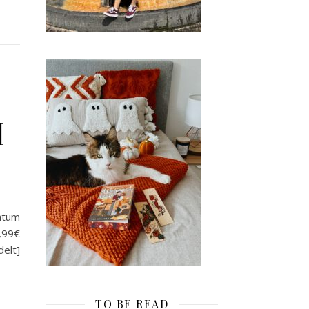
[
Datum
2,99€
delt]
TO BE READ