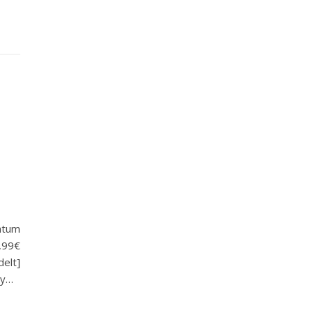
atum
2,99€
delt]
cy…