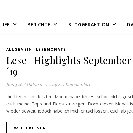
LIFE
BERICHTE
BLOGGERAKTION
D
,
ALLGEMEIN
LESEMONATE
Lese- Highlights September
´19
Jenny26
/
Oktober 1, 2019
/
0 Kommentare
Ihr Lieben, im letzten Monat habe ich es schon nicht gesch
euch meine Tops und Flops zu zeigen. Doch diesen Monat is
wieder soweit. Jedoch habe ich mich entschlossen, euch ab je
WEITERLESEN