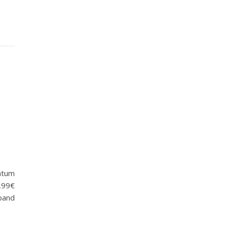
tum
2,99€
eband