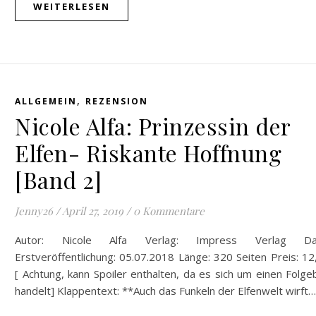
WEITERLESEN
,
ALLGEMEIN
REZENSION
Nicole Alfa: Prinzessin der
Elfen- Riskante Hoffnung
[Band 2]
Jenny26
/
April 27, 2019
/
0 Kommentare
Autor: Nicole Alfa Verlag: Impress Verlag Da
Erstveröffentlichung: 05.07.2018 Länge: 320 Seiten Preis: 1
[ Achtung, kann Spoiler enthalten, da es sich um einen Folg
handelt] Klappentext: **Auch das Funkeln der Elfenwelt wirft…