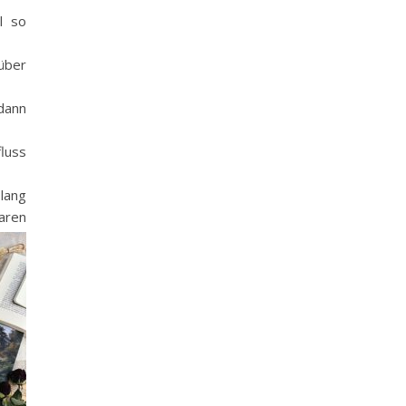
l so
 über
dann
fluss
lang
aren