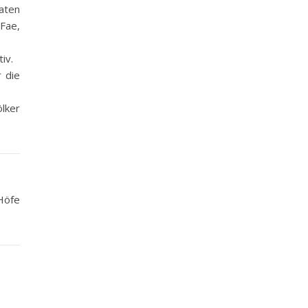
raten
 Fae,
iv.
r die
lker
Höfe