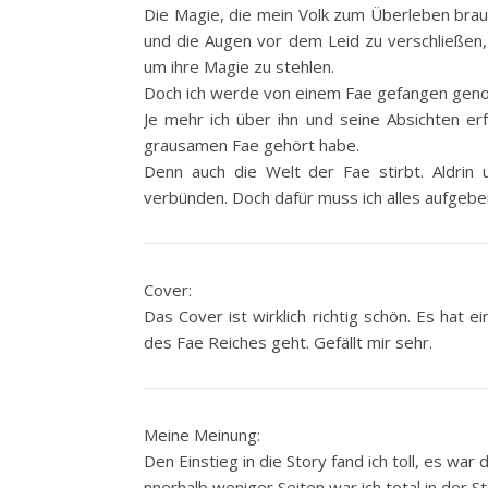
Die Magie, die mein Volk zum Überleben brau
und die Augen vor dem Leid zu verschließen, g
um ihre Magie zu stehlen.
Doch ich werde von einem Fae gefangen genomme
Je mehr ich über ihn und seine Absichten er
grausamen Fae gehört habe.
Denn auch die Welt der Fae stirbt. Aldrin
verbünden. Doch dafür muss ich alles aufgebe
Cover:
Das Cover ist wirklich richtig schön. Es ha
des Fae Reiches geht. Gefällt mir sehr.
Meine Meinung:
Den Einstieg in die Story fand ich toll, es war
nnerhalb weniger Seiten war ich total in der St