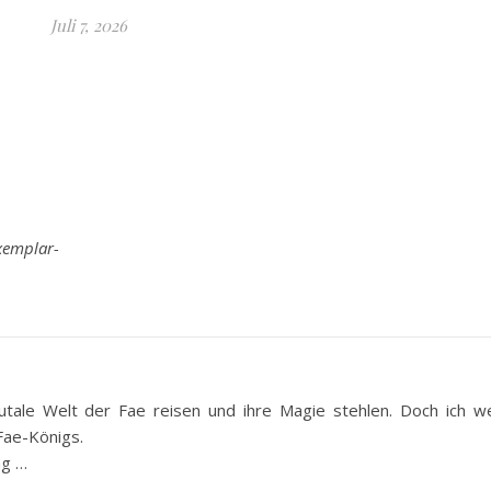
Juli 7, 2026
xemplar-
utale Welt der Fae reisen und ihre Magie stehlen. Doch ich w
Fae-Königs.
ng …