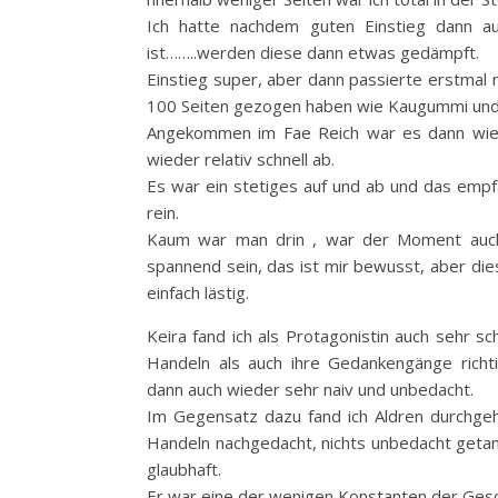
Ich hatte nachdem guten Einstieg dann 
ist……..werden diese dann etwas gedämpft.
Einstieg super, aber dann passierte erstmal nic
100 Seiten gezogen haben wie Kaugummi und i
Angekommen im Fae Reich war es dann wiede
wieder relativ schnell ab.
Es war ein stetiges auf und ab und das empfa
rein.
Kaum war man drin , war der Moment auch 
spannend sein, das ist mir bewusst, aber d
einfach lästig.
Keira fand ich als Protagonistin auch sehr s
Handeln als auch ihre Gedankengänge richt
dann auch wieder sehr naiv und unbedacht.
Im Gegensatz dazu fand ich Aldren durchgehe
Handeln nachgedacht, nichts unbedacht getan
glaubhaft.
Er war eine der wenigen Konstanten der Gesc