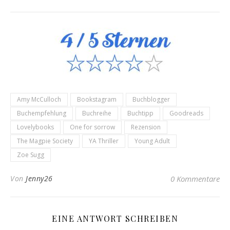
Amy McCulloch
Bookstagram
Buchblogger
Buchempfehlung
Buchreihe
Buchtipp
Goodreads
Lovelybooks
One for sorrow
Rezension
The Magpie Society
YA Thriller
Young Adult
Zoe Sugg
Von
Jenny26
0 Kommentare
EINE ANTWORT SCHREIBEN