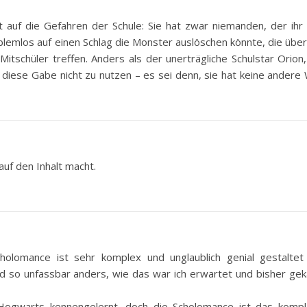
t auf die Gefahren der Schule: Sie hat zwar niemanden, der ihr h
blemlos auf einen Schlag die Monster auslöschen könnte, die übera
itschüler treffen. Anders als der unerträgliche Schulstar Orion
m diese Gabe nicht zu nutzen – es sei denn, sie hat keine andere
auf den Inhalt macht.
olomance ist sehr komplex und unglaublich genial gestaltet
nd so unfassbar anders, wie das war ich erwartet und bisher ge
Hogwarts kennengelernt, doch die Scholomance ist das kompl