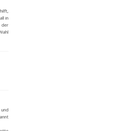
ilft,
ll in
, der
 Wahl
 und
kannt
ette