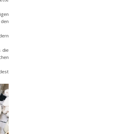
digen
 den
dern
 die
achen
ndest