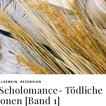
,
LLGEMEIN
REZENSION
Scholomance- Tödliche
ionen [Band 1]