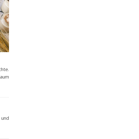
hte.
kaum
 und