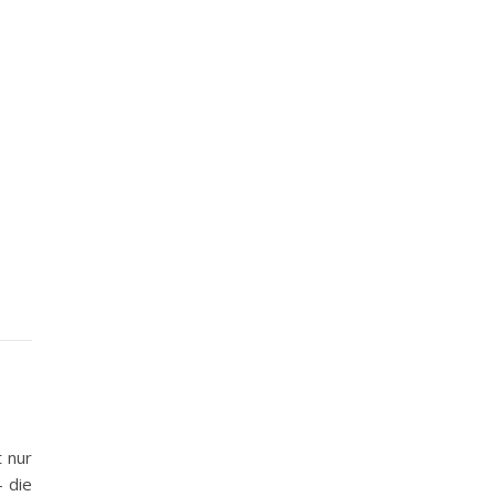
t nur
 die