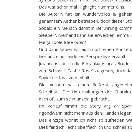
Das war schon mal Highlight Nummer eins.
Die Autorin hat ein wundervolles & geheimn
genanntem Aether betrieben, doch dieser Stof
Sobald ein Mensch damit in Berührung kommt 
Sleeper“. Niemand kann sie erwecken, einmal i
Mega coole Idee oder?
Und dann haben wir auch noch einen Prinzen, 
hier aus einer anderen Perspektive erzählt.
Julianna ist durch die Erkrankung ihres Brude
zum Schloss “ Castle Rose“ zu gehen, doch das
Soviel erstmal zum Inhalt.
Die Autorin hat einen äußerst angenehm
Schreibstil. Die Unterhaltungen der Charak
mich oft zum schmunzeln gebracht.
Im Verlauf nimmt die Story arg an Span
irgendwann nicht mehr aus den Händen legen 
Das einzige womit ich nicht so zufrieden w
Dies fand ich recht oberflächlich und schnell a