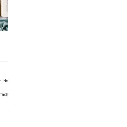
sein
nfach