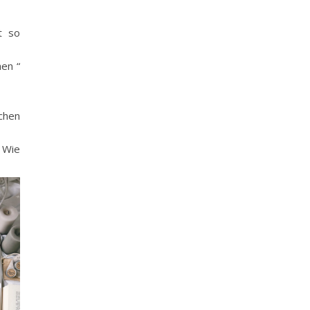
t so
hen “
rchen
. Wie