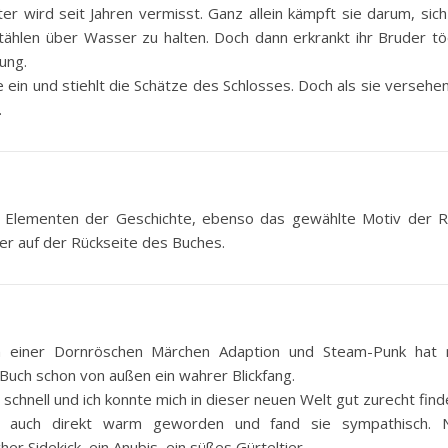
tter wird seit Jahren vermisst. Ganz allein kämpft sie darum, sic
tählen über Wasser zu halten. Doch dann erkrankt ihr Bruder tö
ung.
e ein und stiehlt die Schätze des Schlosses. Doch als sie versehen
…
 Elementen der Geschichte, ebenso das gewählte Motiv der R
ier auf der Rückseite des Buches.
n einer Dornröschen Märchen Adaption und Steam-Punk hat 
 Buch schon von außen ein wahrer Blickfang.
 schnell und ich konnte mich in dieser neuen Welt gut zurecht find
 ich auch direkt warm geworden und fand sie sympathisch. 
her Sidekick, ein Anubis, ein süßes Gürteltier.