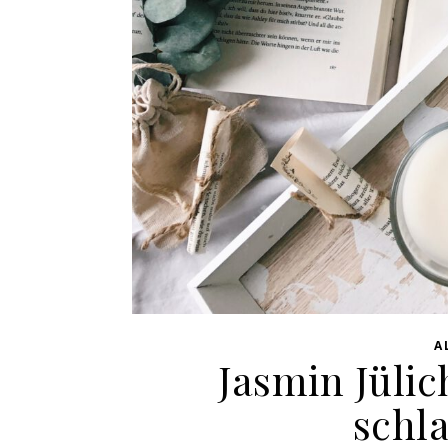
A
Jasmin Jülic
schl