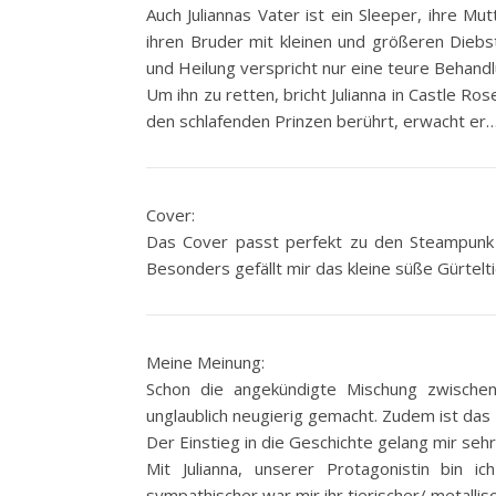
Auch Juliannas Vater ist ein Sleeper, ihre Mu
ihren Bruder mit kleinen und größeren Diebs
und Heilung verspricht nur eine teure Behandl
Um ihn zu retten, bricht Julianna in Castle Ros
den schlafenden Prinzen berührt, erwacht er
Cover:
Das Cover passt perfekt zu den Steampunk
Besonders gefällt mir das kleine süße Gürtelt
Meine Meinung:
Schon die angekündigte Mischung zwische
unglaublich neugierig gemacht. Zudem ist das
Der Einstieg in die Geschichte gelang mir sehr
Mit Julianna, unserer Protagonistin bin
sympathischer war mir ihr tierischer/ metallisc