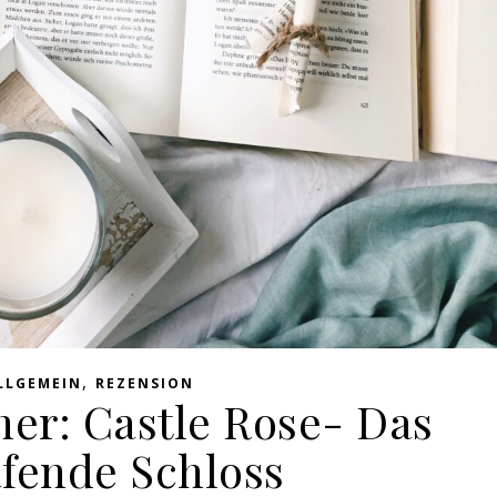
,
LLGEMEIN
REZENSION
her: Castle Rose- Das
afende Schloss