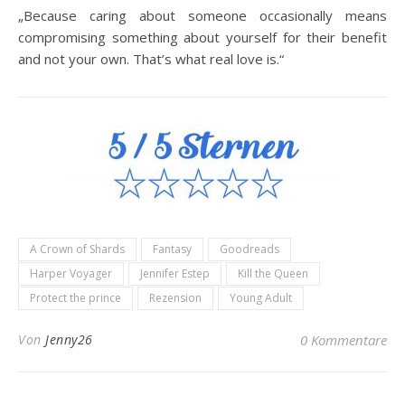
„Because caring about someone occasionally means
compromising something about yourself for their benefit
and not your own. That’s what real love is.“
A Crown of Shards
Fantasy
Goodreads
Harper Voyager
Jennifer Estep
Kill the Queen
Protect the prince
Rezension
Young Adult
Von
Jenny26
0 Kommentare