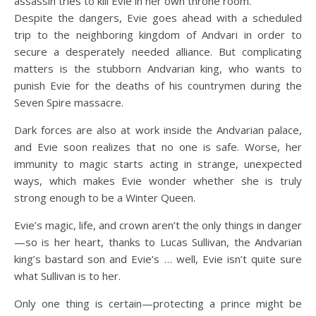
assassin tries to kill Evie in her own throne room.
Despite the dangers, Evie goes ahead with a scheduled
trip to the neighboring kingdom of Andvari in order to
secure a desperately needed alliance. But complicating
matters is the stubborn Andvarian king, who wants to
punish Evie for the deaths of his countrymen during the
Seven Spire massacre.
Dark forces are also at work inside the Andvarian palace,
and Evie soon realizes that no one is safe. Worse, her
immunity to magic starts acting in strange, unexpected
ways, which makes Evie wonder whether she is truly
strong enough to be a Winter Queen.
Evie’s magic, life, and crown aren’t the only things in danger
—so is her heart, thanks to Lucas Sullivan, the Andvarian
king’s bastard son and Evie’s … well, Evie isn’t quite sure
what Sullivan is to her.
Only one thing is certain—protecting a prince might be