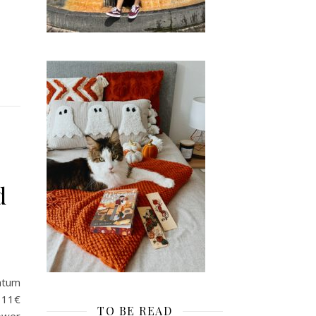
d
atum
a 11€
TO BE READ