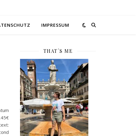
ATENSCHUTZ
IMPRESSUM
THAT´S ME
atum
2,45€
text:
cond