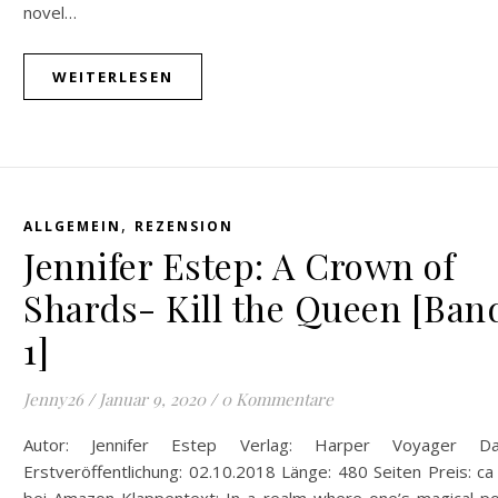
novel…
WEITERLESEN
,
ALLGEMEIN
REZENSION
Jennifer Estep: A Crown of
Shards- Kill the Queen [Ban
1]
Jenny26
/
Januar 9, 2020
/
0 Kommentare
Autor: Jennifer Estep Verlag: Harper Voyager D
Erstveröffentlichung: 02.10.2018 Länge: 480 Seiten Preis: c