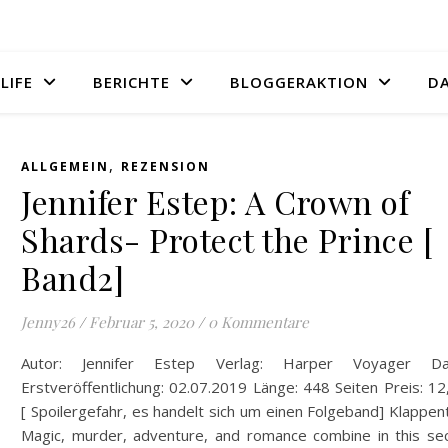
LIFE
BERICHTE
BLOGGERAKTION
D
,
ALLGEMEIN
REZENSION
Jennifer Estep: A Crown of
Shards- Protect the Prince [
Band2]
Jenny26
/
Februar 5, 2020
/
0 Kommentare
Autor: Jennifer Estep Verlag: Harper Voyager D
Erstveröffentlichung: 02.07.2019 Länge: 448 Seiten Preis: 1
[ Spoilergefahr, es handelt sich um einen Folgeband] Klappen
Magic, murder, adventure, and romance combine in this se