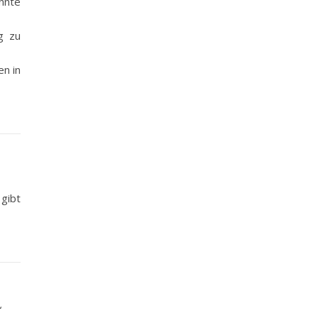
onnte
g zu
en in
 gibt
“