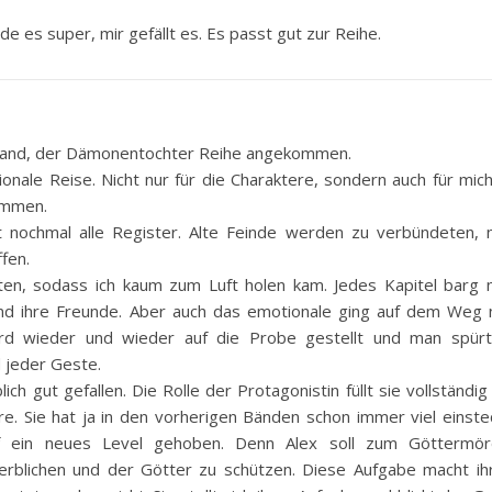
de es super, mir gefällt es. Es passt gut zur Reihe.
n Band, der Dämonentochter Reihe angekommen.
nale Reise. Nicht nur für die Charaktere, sondern auch für mich
sammen.
ut nochmal alle Register. Alte Feinde werden zu verbündeten, 
fen.
n, sodass ich kaum zum Luft holen kam. Jedes Kapitel barg 
nd ihre Freunde. Aber auch das emotionale ging auf dem Weg n
ird wieder und wieder auf die Probe gestellt und man spürt
 jeder Geste.
ch gut gefallen. Die Rolle der Protagonistin füllt sie vollständig
e. Sie hat ja in den vorherigen Bänden schon immer viel einste
f ein neues Level gehoben. Denn Alex soll zum Göttermör
rblichen und der Götter zu schützen. Diese Aufgabe macht ihr