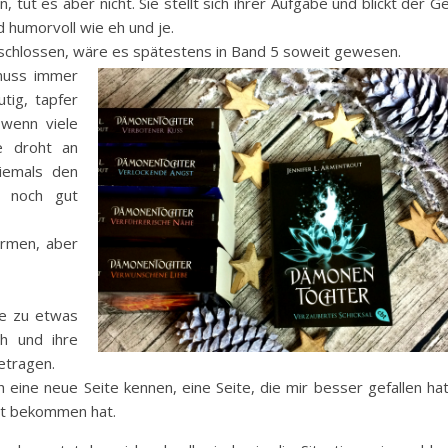
 tut es aber nicht. Sie stellt sich ihrer Aufgabe und blickt der G
nd humorvoll wie eh und je.
 geschlossen, wäre es spätestens in Band 5 soweit gewesen.
 muss immer
tig, tapfer
 wenn viele
e droht an
niemals den
s noch gut
ärmen, aber
hte zu etwas
h und ihre
etragen.
 eine neue Seite kennen, eine Seite, die mir besser gefallen hat
ilt bekommen hat.