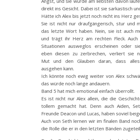
Angst, und sie würde am liebsten davon laufen,
direkt ins Gesicht. Dabei ist sie sarkastisch u
Hätte ich Alex bis jetzt noch nicht ins Herz
Sie ist nicht nur draufgängerisch, stur und
das letzte Wort haben. Nein, sie ist auch mu
und trägt ihr Herz am rechten Fleck. Auch
Situationen ausweglos erscheinen oder si
eben diesen zu zerbrechen, verliert sie 
Mut und den Glauben daran, dass alle
ausgehen kann.
Ich könnte noch ewig weiter von Alex schw
das würde noch lange andauern.
Band 5 hat mich emotional einfach überrollt.
Es ist nicht nur Alex allein, die die Geschic
tollem gemacht hat. Denn auch Aiden, Set
Freunde Deacon und Lucas, haben soviel beig
Auch von Seth lernen wir im finalen Band noch
die Rolle die er in den letzten Bänden zugete