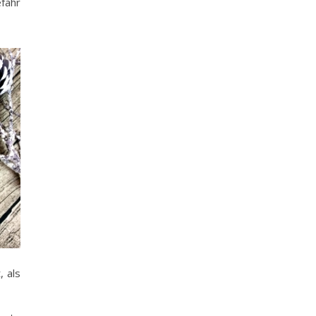
efahr
, als