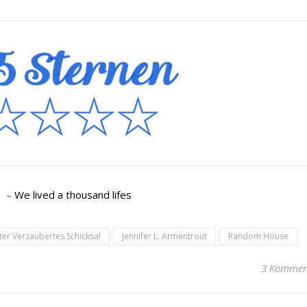
–
We lived a thousand lifes
r Verzaubertes Schicksal
Jennifer L. Armentrout
Random House
3 Kommen