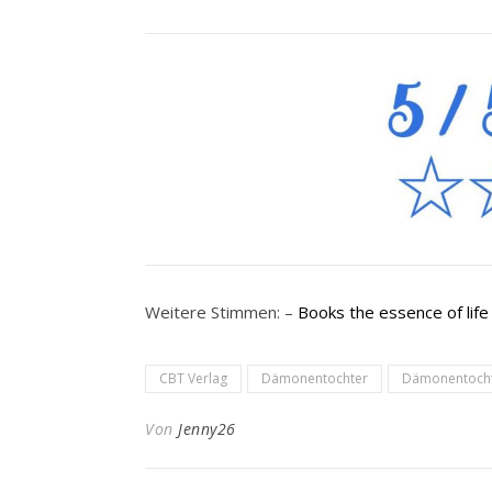
Weitere Stimmen: –
Books the essence of life
CBT Verlag
Dämonentochter
Dämonentochte
Von
Jenny26