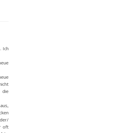
. Ich
neue
neue
icht
 die
 aus,
cken
der/
 oft