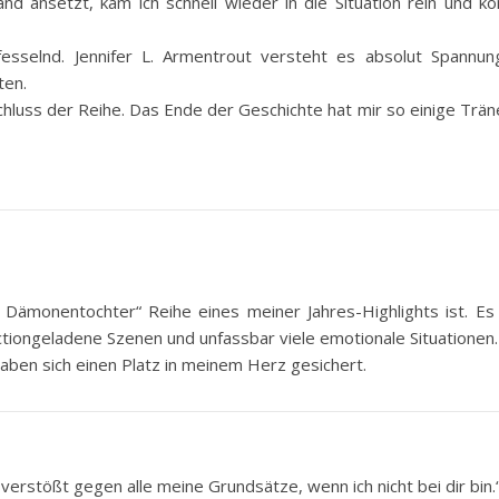
nd ansetzt, kam ich schnell wieder in die Situation rein und k
fesselnd. Jennifer L. Armentrout versteht es absolut Spannun
ten.
chluss der Reihe. Das Ende der Geschichte hat mir so einige Trän
“ Dämonentochter“ Reihe eines meiner Jahres-Highlights ist. Es
tiongeladene Szenen und unfassbar viele emotionale Situationen.
haben sich einen Platz in meinem Herz gesichert.
 verstößt gegen alle meine Grundsätze, wenn ich nicht bei dir bin.