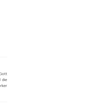
Gott
 die
ärker