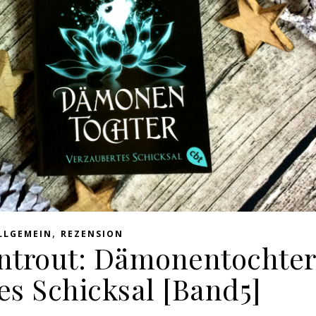
,
LLGEMEIN
REZENSION
entrout: Dämonentochte
es Schicksal [Band5]