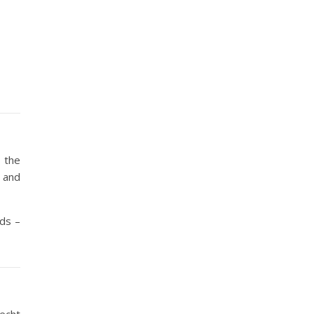
 the
– and
ds –