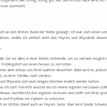
nsgesamt alle richtig richtig gut. Auf den ersten Blick wirkt es 
 Cover ausmacht.
ich an den dritten Band der Reihe gewagt. Ich war zum einen vo
eren, wollte ich einfach nicht das Feyres und Rhysands Abent
?
in. Sie tut alles in ihrer Macht stehende, um so viel wie möglich
Frühlingshof von innen heraus zu zerrütten.
 einer ahnt etwas von ihren wahren Absichten. Bald wird es jedoch
 zu ihrer Familie, nach Verlaris.
e und Rhysand sich nach einigen Wochen endlich wieder hatten.
s ich zum Teil nicht wusste wo ich meine eigenen verstauen sollt
inaus, durchbricht ihre eigenen Grenzen und stellt sich ihren gr
lie und Prythian vor Hybern zu schützen.
ch im dritten Band auch an Feyres Seite. Man lernt beide Schwe