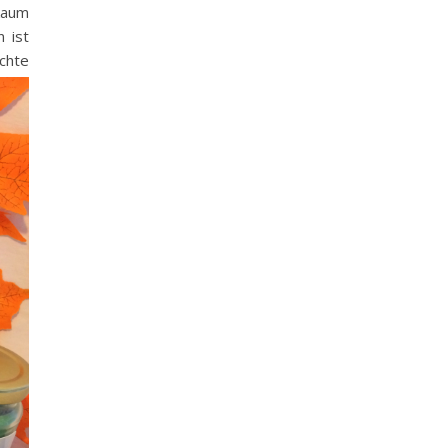
 kaum
 ist
ichte