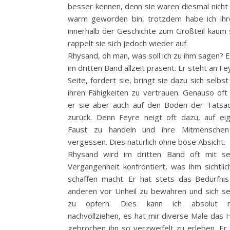
besser kennen, denn sie waren diesmal nicht
warm geworden bin, trotzdem habe ich ihre
innerhalb der Geschichte zum Großteil kaum s
rappelt sie sich jedoch wieder auf.
Rhysand, oh man, was soll ich zu ihm sagen? Er
im dritten Band allzeit präsent. Er steht an F
Seite, fordert sie, bringt sie dazu sich selbs
ihren Fähigkeiten zu vertrauen. Genauso oft 
er sie aber auch auf den Boden der Tatsa
zurück. Denn Feyre neigt oft dazu, auf ei
Faust zu handeln und ihre Mitmensche
vergessen. Dies natürlich ohne böse Absicht.
Rhysand wird im dritten Band oft mit se
Vergangenheit konfrontiert, was ihm sichtlic
schaffen macht. Er hat stets das Bedürfnis
anderen vor Unheil zu bewahren und sich se
zu opfern. Dies kann ich absolut ni
nachvollziehen, es hat mir diverse Male das 
gebrochen ihn so verzweifelt zu erleben. Er 