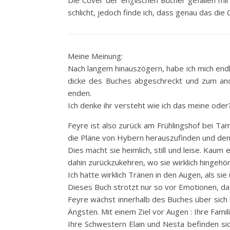
Die Cover der englischen Bücher gefallen mir i
schlicht, jedoch finde ich, dass genau das die
Meine Meinung:
Nach langem hinauszögern, habe ich mich endl
dicke des Buches abgeschreckt und zum and
enden.
Ich denke ihr versteht wie ich das meine oder
Feyre ist also zurück am Frühlingshof bei Taml
die Pläne von Hybern herauszufinden und den 
Dies macht sie heimlich, still und leise. Kaum
dahin zurückzukehren, wo sie wirklich hingehört,
Ich hatte wirklich Tränen in den Augen, als si
Dieses Buch strotzt nur so vor Emotionen, das
Feyre wächst innerhalb des Buches über sich h
Ängsten. Mit einem Ziel vor Augen : Ihre Fami
Ihre Schwestern Elain und Nesta befinden si