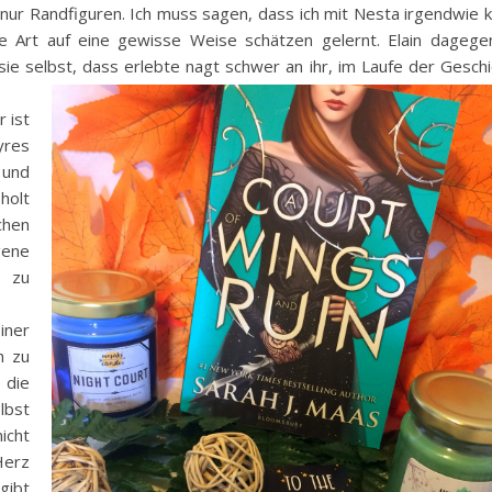
 nur Randfiguren. Ich muss sagen, dass ich mit Nesta irgendwie
 Art auf eine gewisse Weise schätzen gelernt. Elain dagegen
ie selbst, dass erlebte nagt schwer an ihr, im Laufe der Gesch
 ist
eyres
t und
holt
chen
gene
n zu
iner
h zu
 die
lbst
cht
Herz
gibt