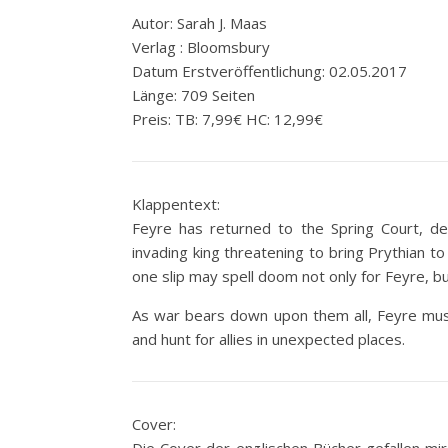
Autor: Sarah J. Maas
Verlag : Bloomsbury
Datum Erstveröffentlichung: 02.05.2017
Länge: 709 Seiten
Preis: TB: 7,99€ HC: 12,99€
Klappentext:
Feyre has returned to the Spring Court, d
invading king threatening to bring Prythian t
one slip may spell doom not only for Feyre, bu
As war bears down upon them all, Feyre must
and hunt for allies in unexpected places.
Cover: