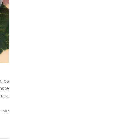
n, es
hste
ruck,
r sie