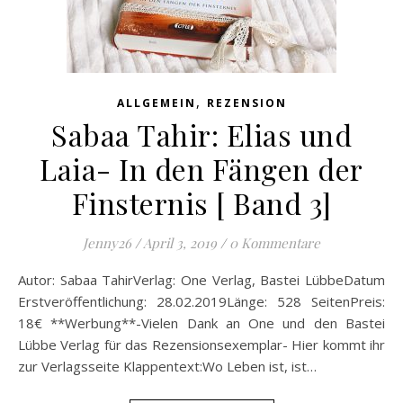
,
ALLGEMEIN
REZENSION
Sabaa Tahir: Elias und
Laia- In den Fängen der
Finsternis [ Band 3]
Jenny26
/
April 3, 2019
/
0 Kommentare
Autor: Sabaa TahirVerlag: One Verlag, Bastei LübbeDatum
Erstveröffentlichung: 28.02.2019Länge: 528 SeitenPreis:
18€ **Werbung**-Vielen Dank an One und den Bastei
Lübbe Verlag für das Rezensionsexemplar- Hier kommt ihr
zur Verlagsseite Klappentext:Wo Leben ist, ist…