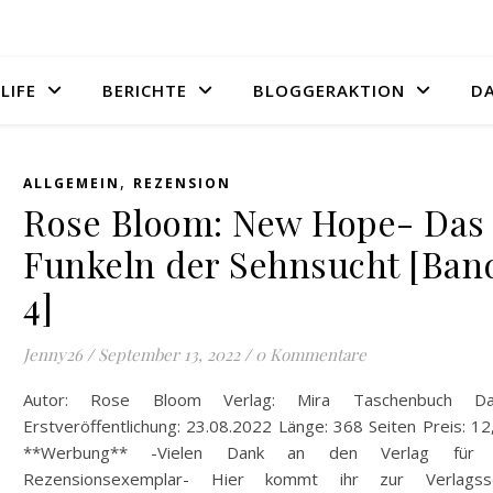
LIFE
BERICHTE
BLOGGERAKTION
D
,
ALLGEMEIN
REZENSION
Rose Bloom: New Hope- Das
Funkeln der Sehnsucht [Ban
4]
Jenny26
/
September 13, 2022
/
0 Kommentare
Autor: Rose Bloom Verlag: Mira Taschenbuch D
Erstveröffentlichung: 23.08.2022 Länge: 368 Seiten Preis: 1
**Werbung** -Vielen Dank an den Verlag für 
Rezensionsexemplar- Hier kommt ihr zur Verlagsse