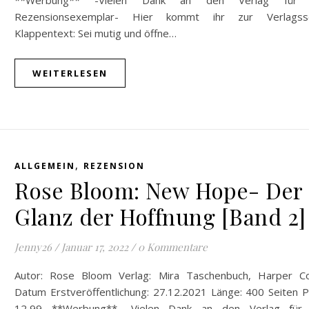
**Werbung** -Vielen Dank an den Verlag für 
Rezensionsexemplar- Hier kommt ihr zur Verlagsse
Klappentext: Sei mutig und öffne…
WEITERLESEN
,
ALLGEMEIN
REZENSION
Rose Bloom: New Hope- Der
Glanz der Hoffnung [Band 2]
Jenny26
/
Januar 17, 2022
/
0 Kommentare
Autor: Rose Bloom Verlag: Mira Taschenbuch, Harper Col
Datum Erstveröffentlichung: 27.12.2021 Länge: 400 Seiten P
12,99 **Werbung** -Vielen Dank an den Verlag für