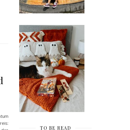
d
atum
eis:
TO BE READ