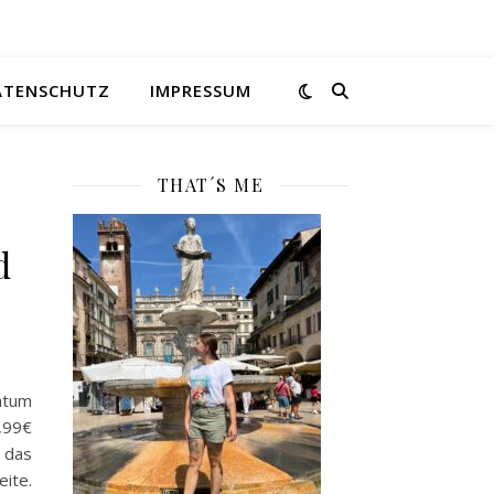
ATENSCHUTZ
IMPRESSUM
THAT´S ME
d
atum
2,99€
das
ite.