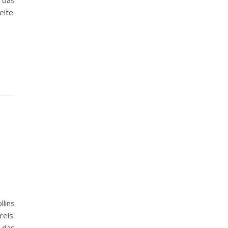
das
ite.
lins
reis:
 das