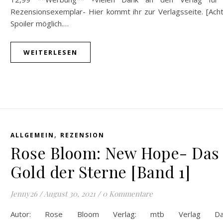
Rezensionsexemplar- Hier kommt ihr zur Verlagsseite. [Acht
Spoiler möglich.…
WEITERLESEN
,
ALLGEMEIN
REZENSION
Rose Bloom: New Hope- Das
Gold der Sterne [Band 1]
Jenny26
/
August 30, 2021
/
0 Kommentare
Autor: Rose Bloom Verlag: mtb Verlag Da