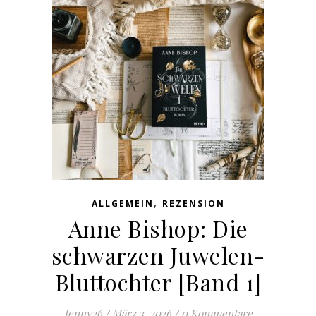
,
ALLGEMEIN
REZENSION
Anne Bishop: Die
schwarzen Juwelen-
Bluttochter [Band 1]
Jenny26
/
März 3, 2026
/
0 Kommentare