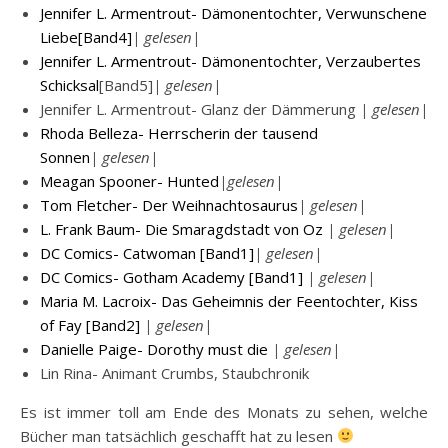
Jennifer L. Armentrout- Dämonentochter, Verwunschene
Liebe[Band4]
| gelesen|
Jennifer L. Armentrout- Dämonentochter, Verzaubertes
Schicksal
[Band5]
| gelesen|
Jennifer L. Armentrout- Glanz der Dämmerung
| gelesen|
Rhoda Belleza- Herrscherin der tausend
Sonnen
| gelesen|
Meagan Spooner- Hunted
|gelesen|
Tom Fletcher- Der Weihnachtosaurus
| gelesen|
L. Frank Baum- Die Smaragdstadt von Oz
| gelesen|
DC Comics- Catwoman [Band1]
| gelesen|
DC Comics- Gotham Academy [Band1]
| gelesen|
Maria M. Lacroix- Das Geheimnis der Feentochter, Kiss
of Fay [Band2]
| gelesen|
Danielle Paige- Dorothy must die
| gelesen|
Lin Rina- Animant Crumbs, Staubchronik
Es ist immer toll am Ende des Monats zu sehen, welche
Bücher man tatsächlich geschafft hat zu lesen