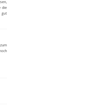
sen,
e die
 gut
h zum
 noch