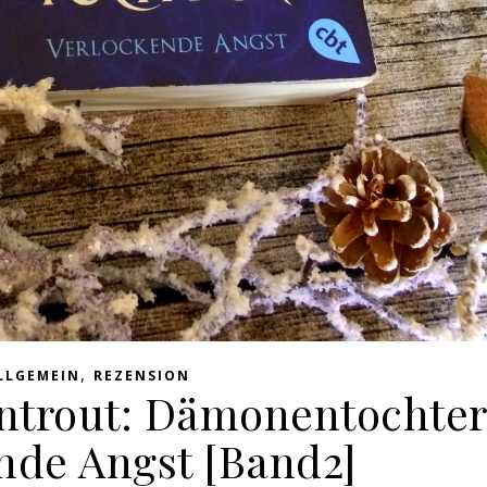
,
LLGEMEIN
REZENSION
entrout: Dämonentochte
nde Angst [Band2]