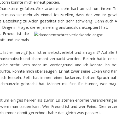
utorin konnte mich erneut packen.
haraktere gefallen. Alex arbeitet sehr hart an sich um ihrem T
 muss sie mehr als einmal feststellen, dass der von ihr gewä
ie Beziehung zu Aiden gestaltet sich sehr schwierig. Denn auch 
r Dinge in Frage, die er jahrelang anstandslos
akzeptiert hat.
. Erneut ist die
aft und niemals
 Ist er nervig? Joa. Ist er selbstverliebt und arrogant? Auf alle F
arismatisch und charmant verpackt worden. Bei mir hatte er so
Reihe steht Seth mehr im Vordergrund und ich konnte ihn be
durfte, konnte mich überzeugen. Er hat zwar seine Ecken und Ka
mich fesseln. Seth hat immer einen lockeren, flotten Spruch au
chmunzeln gebracht hat. Männer mit Sinn für Humor, wer mag
t um einiges heikler als zuvor. Es stehen enorme Veränderungen
 wem man trauen kann. Wer Freund ist und wer Feind. Dies erze
ch immer damit gerechnet habe das gleich was passiert.