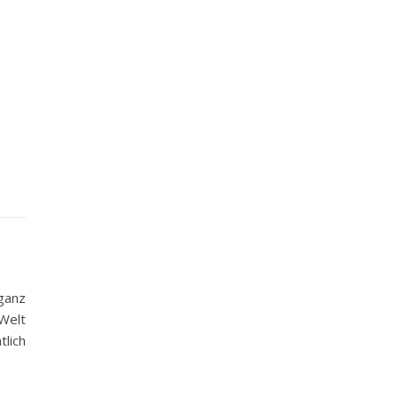
 ganz
Welt
lich