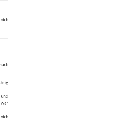
 mich
auch
chtig
t und
 war
mich