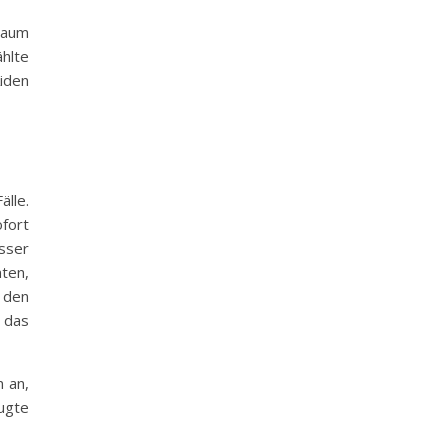
raum
hlte
Aiden
älle.
fort
sser
nten,
f den
 das
 an,
ugte