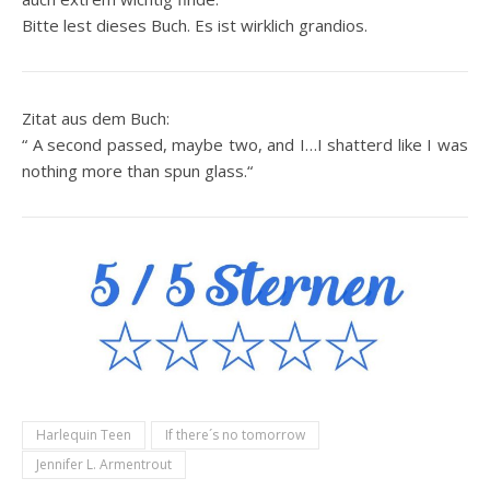
Bitte lest dieses Buch. Es ist wirklich grandios.
Zitat aus dem Buch:
“ A second passed, maybe two, and I…I shatterd like I was
nothing more than spun glass.“
Harlequin Teen
If there´s no tomorrow
Jennifer L. Armentrout