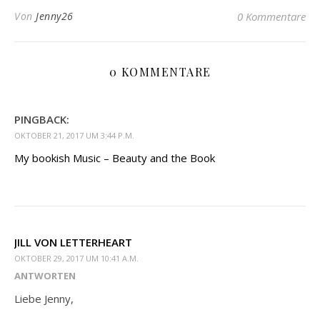
Von
Jenny26
0 Kommentare
0 KOMMENTARE
PINGBACK:
OKTOBER 21, 2017 UM 3:44 P.M.
My bookish Music – Beauty and the Book
JILL VON LETTERHEART
OKTOBER 29, 2017 UM 10:41 A.M.
ANTWORTEN
Liebe Jenny,