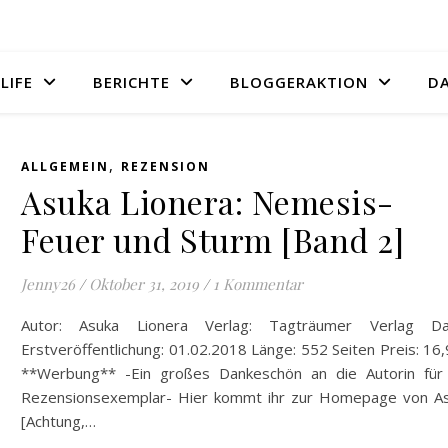
LIFE
BERICHTE
BLOGGERAKTION
D
,
ALLGEMEIN
REZENSION
Asuka Lionera: Nemesis-
Feuer und Sturm [Band 2]
Jenny26
/
Oktober 31, 2019
/
1 Kommentar
Autor: Asuka Lionera Verlag: Tagträumer Verlag D
Erstveröffentlichung: 01.02.2018 Länge: 552 Seiten Preis: 16
**Werbung** -Ein großes Dankeschön an die Autorin für
Rezensionsexemplar- Hier kommt ihr zur Homepage von As
[Achtung,…