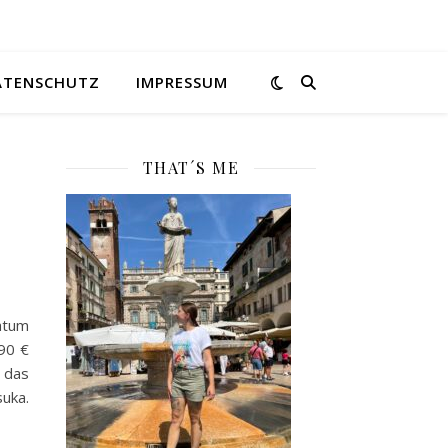
ATENSCHUTZ
IMPRESSUM
THAT´S ME
atum
,90 €
 das
uka.