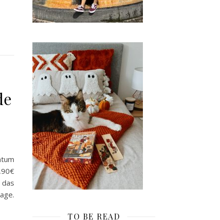
de
atum
4,90€
 das
age.
TO BE READ