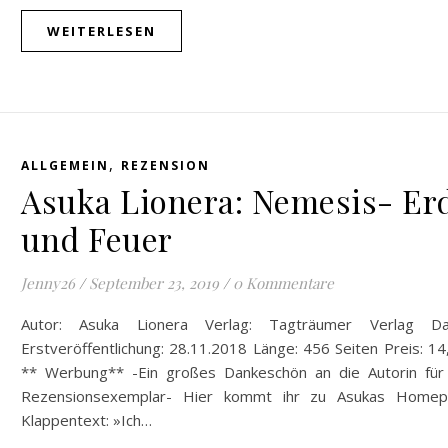
WEITERLESEN
,
ALLGEMEIN
REZENSION
Asuka Lionera: Nemesis- Er
und Feuer
Jenny26
/
September 23, 2019
/
0 Kommentare
Autor: Asuka Lionera Verlag: Tagträumer Verlag D
Erstveröffentlichung: 28.11.2018 Länge: 456 Seiten Preis: 1
** Werbung** -Ein großes Dankeschön an die Autorin für
Rezensionsexemplar- Hier kommt ihr zu Asukas Homep
Klappentext: »Ich…