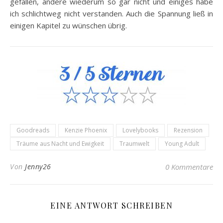
gefallen, andere wiederum so gar nicht und einiges habe
ich schlichtweg nicht verstanden. Auch die Spannung ließ in
einigen Kapitel zu wünschen übrig.
Goodreads
Kenzie Phoenix
Lovelybooks
Rezension
Träume aus Nacht und Ewigkeit
Traumwelt
Young Adult
Von
Jenny26
0 Kommentare
EINE ANTWORT SCHREIBEN