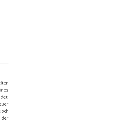
elten
eines
det.
neuer
 Doch
 der