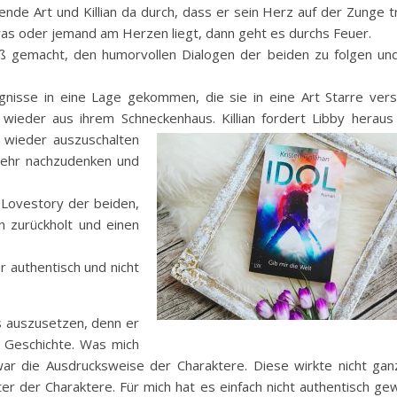
ende Art und Killian da durch, dass er sein Herz auf der Zunge t
was oder jemand am Herzen liegt, dann geht es durchs Feuer.
paß gemacht, den humorvollen Dialogen der beiden zu folgen und
eignisse in eine Lage gekommen, die sie in eine Art Starre ver
wieder aus ihrem Schneckenhaus. Killian fordert Libby heraus 
 wieder
auszuschalten
mehr nachzudenken und
 Lovestory der beiden,
n zurückholt und einen
r authentisch und nicht
ts auszusetzen, denn er
e Geschichte. Was mich
war die Ausdrucksweise der Charaktere. Diese wirkte nicht gan
r der Charaktere. Für mich hat es einfach nicht authentisch gew