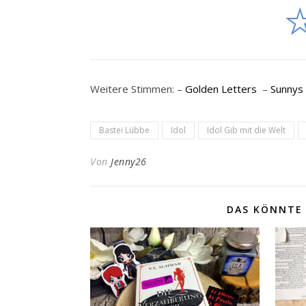
Weitere Stimmen: –
Golden Letters
–
Sunnys
Bastei Lübbe
Idol
Idol Gib mit die Welt
Von
Jenny26
DAS KÖNNTE 