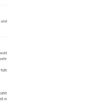
 und
wohl
sehr
füllt
zählt
ll in