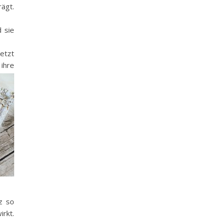
rägt.
 sie
setzt
ihre
z so
irkt.