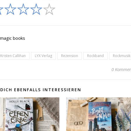
 magic books
Kristen Callihan
LYX Verlag
Rezension
Rockband
Rockmusik
0 Kommen
DICH EBENFALLS INTERESSIEREN