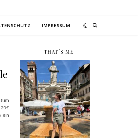
ATENSCHUTZ
IMPRESSUM
THAT´S ME
le
atum
 20€
 ein