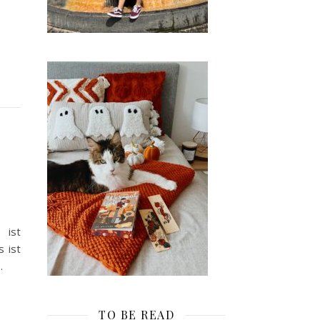
 ist
s ist
…
TO BE READ