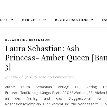
LIFE
BERICHTE
BLOGGERAKTION
D
,
ALLGEMEIN
REZENSION
Laura Sebastian: Ash
Princess- Amber Queen [Ba
3]
Jenny26
/
August 16, 2020
/
0 Kommentare
Autor: Laura Sebastian Verlag: CBJ Verlag Da
Erstveröffentlichung: Länge: Preis: 20€ **Werbung** -Vielen
an den Verlag und das Bloggerportal für 
Rezensionsexemplar- Hier kommt ihr zur Verlagsseite. [Spo