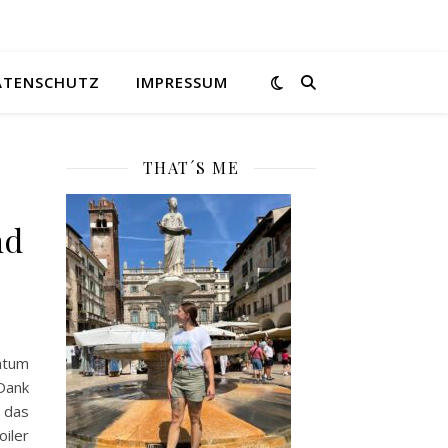
ATENSCHUTZ
IMPRESSUM
THAT´S ME
nd
tum
 Dank
das
iler