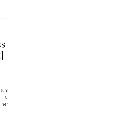
ss
]
atum
 HC:
 her