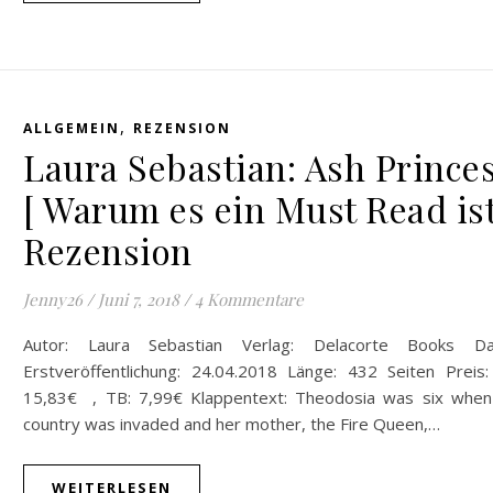
,
ALLGEMEIN
REZENSION
Laura Sebastian: Ash Prince
[ Warum es ein Must Read ist
Rezension
Jenny26
/
Juni 7, 2018
/
4 Kommentare
Autor: Laura Sebastian Verlag: Delacorte Books D
Erstveröffentlichung: 24.04.2018 Länge: 432 Seiten Preis:
15,83€ , TB: 7,99€ Klappentext: Theodosia was six when
country was invaded and her mother, the Fire Queen,…
WEITERLESEN