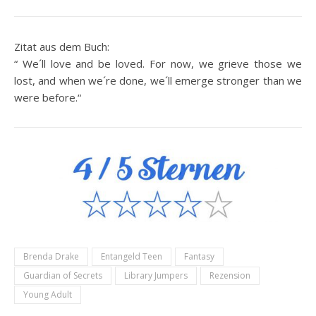
Zitat aus dem Buch:
“ We´ll love and be loved. For now, we grieve those we
lost, and when we´re done, we´ll emerge stronger than we
were before.“
Brenda Drake
Entangeld Teen
Fantasy
Guardian of Secrets
Library Jumpers
Rezension
Young Adult