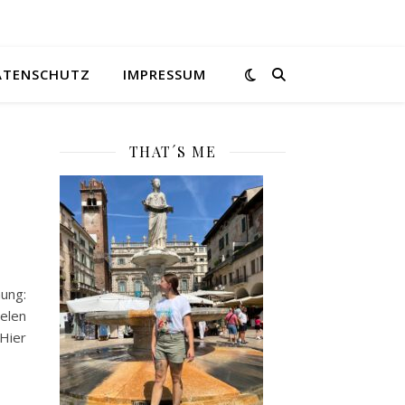
ATENSCHUTZ
IMPRESSUM
THAT´S ME
hung:
elen
Hier