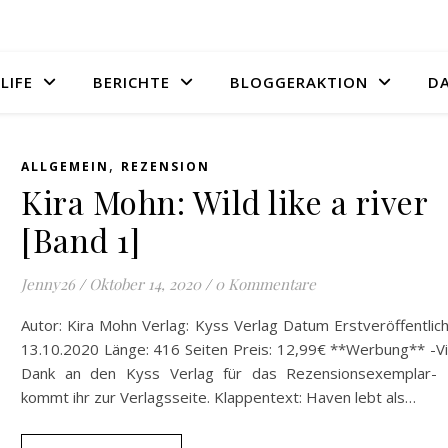
LIFE
BERICHTE
BLOGGERAKTION
D
,
ALLGEMEIN
REZENSION
Kira Mohn: Wild like a river
[Band 1]
Jenny26
/
Oktober 14, 2020
/
0 Kommentare
Autor: Kira Mohn Verlag: Kyss Verlag Datum Erstveröffentlic
13.10.2020 Länge: 416 Seiten Preis: 12,99€ **Werbung** -Vi
Dank an den Kyss Verlag für das Rezensionsexemplar- 
kommt ihr zur Verlagsseite. Klappentext: Haven lebt als…