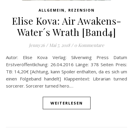
,
ALLGEMEIN
REZENSION
Elise Kova: Air Awakens-
Water´s Wrath [Band4]
Jenny26
/
Mai 7, 2018
/
0 Kommentare
Autor: Elise Kova Verlag: Silverwing Press Datum
Erstveröffentlichung: 26.04.2016 Länge: 378 Seiten Preis:
TB: 14,20€ [Achtung, kann Spoiler enthalten, da es sich um
einen Folgeband handelt] Klappentext: Librarian turned
sorcerer. Sorcerer turned hero.…
WEITERLESEN