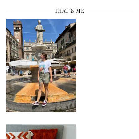
THAT´S ME