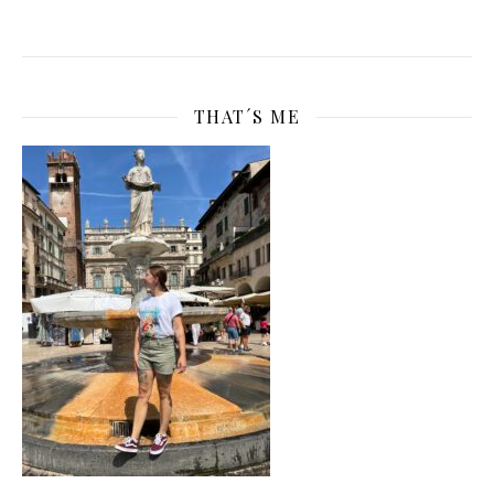
THAT´S ME