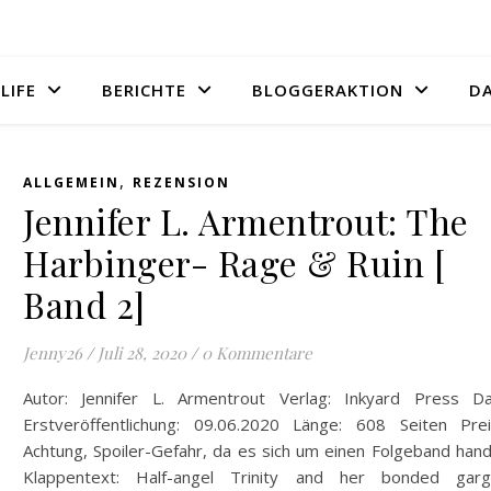
LIFE
BERICHTE
BLOGGERAKTION
D
,
ALLGEMEIN
REZENSION
Jennifer L. Armentrout: The
Harbinger- Rage & Ruin [
Band 2]
Jenny26
/
Juli 28, 2020
/
0 Kommentare
Autor: Jennifer L. Armentrout Verlag: Inkyard Press D
Erstveröffentlichung: 09.06.2020 Länge: 608 Seiten Prei
Achtung, Spoiler-Gefahr, da es sich um einen Folgeband hand
Klappentext: Half-angel Trinity and her bonded garg