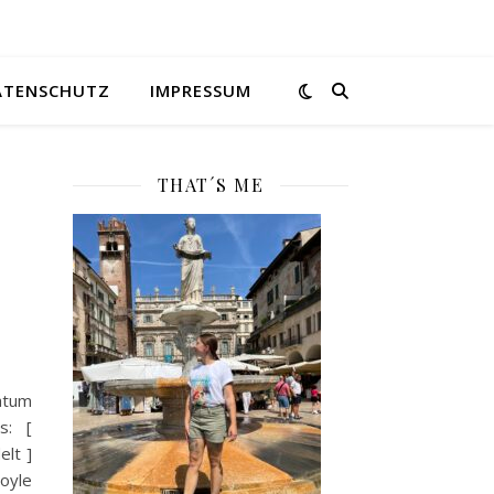
ATENSCHUTZ
IMPRESSUM
THAT´S ME
atum
s: [
elt ]
oyle