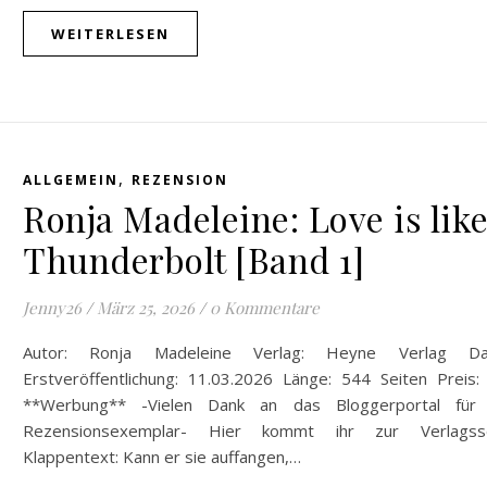
WEITERLESEN
,
ALLGEMEIN
REZENSION
Ronja Madeleine: Love is like
Thunderbolt [Band 1]
Jenny26
/
März 25, 2026
/
0 Kommentare
Autor: Ronja Madeleine Verlag: Heyne Verlag D
Erstveröffentlichung: 11.03.2026 Länge: 544 Seiten Preis:
**Werbung** -Vielen Dank an das Bloggerportal für
Rezensionsexemplar- Hier kommt ihr zur Verlagsse
Klappentext: Kann er sie auffangen,…