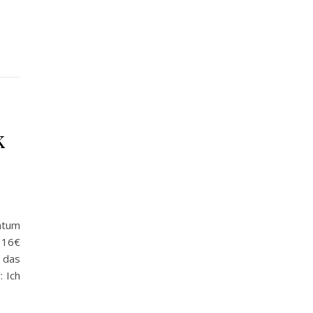
k
atum
 16€
 das
: Ich