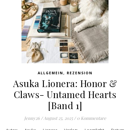
,
ALLGEMEIN
REZENSION
Asuka Lionera: Honor &
Claws- Untamed Hearts
[Band 1]
Jenny26
/
August 25, 2025
/
0 Kommentare