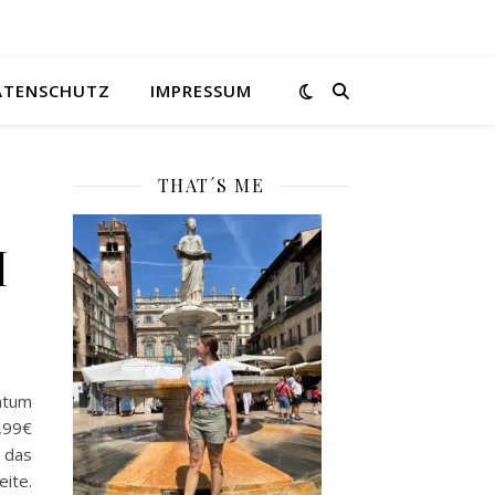
ATENSCHUTZ
IMPRESSUM
THAT´S ME
[
atum
4,99€
 das
ite.