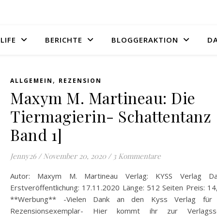
LIFE
BERICHTE
BLOGGERAKTION
D
,
ALLGEMEIN
REZENSION
Maxym M. Martineau: Die
Tiermagierin- Schattentanz 
Band 1]
Jenny26
/
November 20, 2020
/
3 Kommentare
Autor: Maxym M. Martineau Verlag: KYSS Verlag D
Erstveröffentlichung: 17.11.2020 Länge: 512 Seiten Preis: 1
**Werbung** -Vielen Dank an den Kyss Verlag für
Rezensionsexemplar- Hier kommt ihr zur Verlagsse