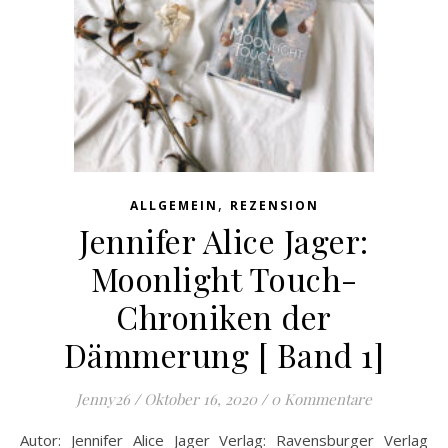
,
ALLGEMEIN
REZENSION
Jennifer Alice Jager:
Moonlight Touch-
Chroniken der
Dämmerung [ Band 1]
Jenny26
/
Oktober 16, 2020
/
0 Kommentare
Autor: Jennifer Alice Jager Verlag: Ravensburger Verlag