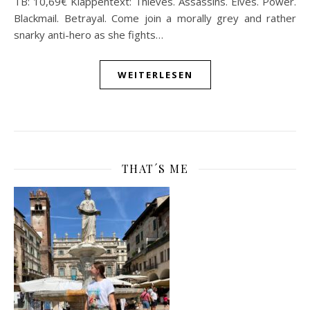
TB: 10,69€ Klappentext: Thieves. Assassins. Elves. Power.
Blackmail. Betrayal. Come join a morally grey and rather
snarky anti-hero as she fights…
WEITERLESEN
THAT´S ME