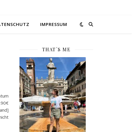
ATENSCHUTZ
IMPRESSUM
THAT´S ME
tum
2,90€
band]
icht