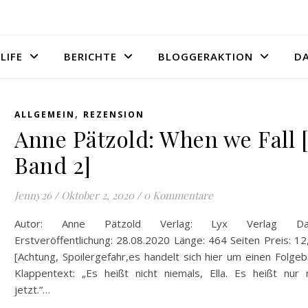
LIFE
BERICHTE
BLOGGERAKTION
D
,
ALLGEMEIN
REZENSION
Anne Pätzold: When we Fall [
Band 2]
Jenny26
/
Oktober 2, 2020
/
0 Kommentare
Autor: Anne Pätzold Verlag: Lyx Verlag Da
Erstveröffentlichung: 28.08.2020 Länge: 464 Seiten Preis: 1
[Achtung, Spoilergefahr,es handelt sich hier um einen Folge
Klappentext: „Es heißt nicht niemals, Ella. Es heißt nur n
jetzt.“…