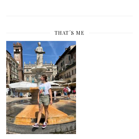
THAT´S ME