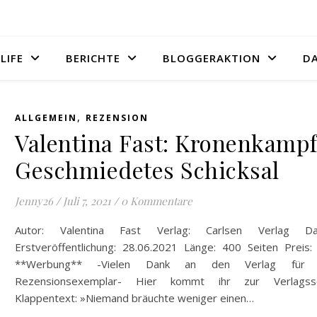
LIFE
BERICHTE
BLOGGERAKTION
D
,
ALLGEMEIN
REZENSION
Valentina Fast: Kronenkamp
Geschmiedetes Schicksal
Jenny26
/
Juli 7, 2021
/
0 Kommentare
Autor: Valentina Fast Verlag: Carlsen Verlag D
Erstveröffentlichung: 28.06.2021 Länge: 400 Seiten Preis:
**Werbung** -Vielen Dank an den Verlag für 
Rezensionsexemplar- Hier kommt ihr zur Verlagsse
Klappentext: »Niemand bräuchte weniger einen…