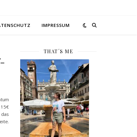
ATENSCHUTZ
IMPRESSUM
THAT´S ME
f-
atum
 15€
das
ite.