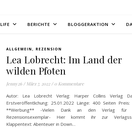
LIFE
BERICHTE
BLOGGERAKTION
D
,
ALLGEMEIN
REZENSION
Lea Lobrecht: Im Land der
wilden Pfoten
Jenny26
/
März 7, 2022
/
0 Kommentare
Autor: Lea Lobrecht Verlag: Harper Collins Verlag D
Erstveröffentlichung: 25.01.2022 Länge: 400 Seiten Preis:
**Werbung** -Vielen Dank an den Verlag für 
Rezensionsexemplar- Hier kommt ihr zur Verlagsse
Klappentext: Abenteuer in Down…