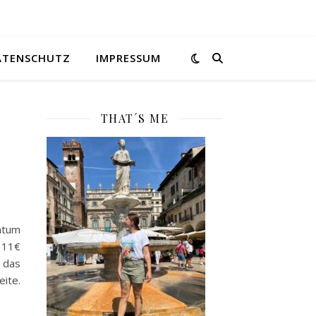
ATENSCHUTZ
IMPRESSUM
THAT´S ME
atum
 11€
das
ite.