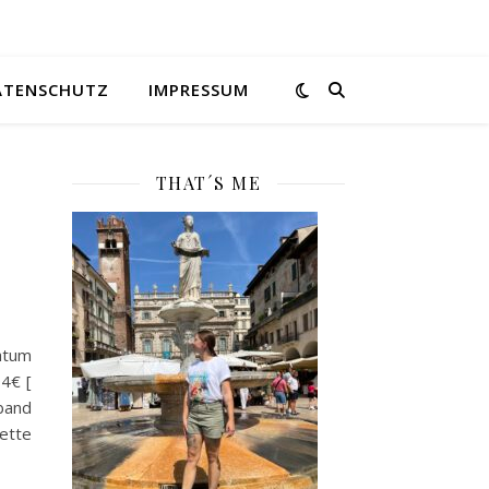
ATENSCHUTZ
IMPRESSUM
THAT´S ME
atum
94€ [
band
ette