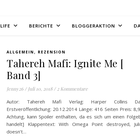
LIFE
BERICHTE
BLOGGERAKTION
D
,
ALLGEMEIN
REZENSION
Tahereh Mafi: Ignite Me [
Band 3]
Jenny26
/
Juli 10, 2018
/
2 Kommentare
Autor: Tahereh Mafi Verlag: Harper Collins D
Erstveröffentlichung: 20.12.2014 Länge: 416 Seiten Preis: 8,
Achtung, kann Spoiler enthalten, da es sich um einen Folge
handelt] Klappentext: With Omega Point destroyed, Juli
doesn’t…