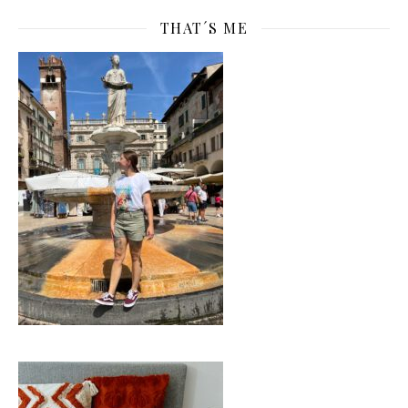
THAT´S ME