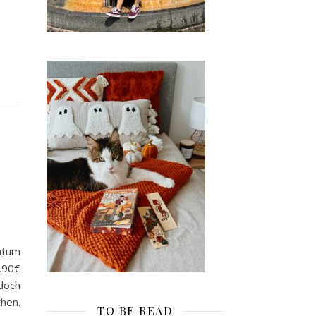
atum
4,90€
doch
chen.
TO BE READ