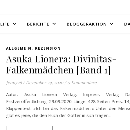
LIFE
BERICHTE
BLOGGERAKTION
D
,
ALLGEMEIN
REZENSION
Asuka Lionera: Divinitas-
Falkenmädchen [Band 1]
Jenny26
/
Dezember 29, 2020
/
0 Kommentare
Autor: Asuka Lionera Verlag: Impress Verlag D
Erstveröffentlichung: 29.09.2020 Länge: 428 Seiten Preis: 1
Klappentext: »Ich bin das Falkenmädchen.« Unter den Mens
gibt es jene, die den Fluch der Götter in sich tragen.…