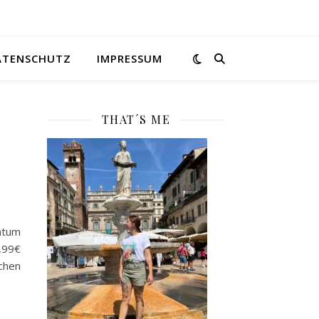
ATENSCHUTZ
IMPRESSUM
THAT´S ME
atum
4,99€
chen