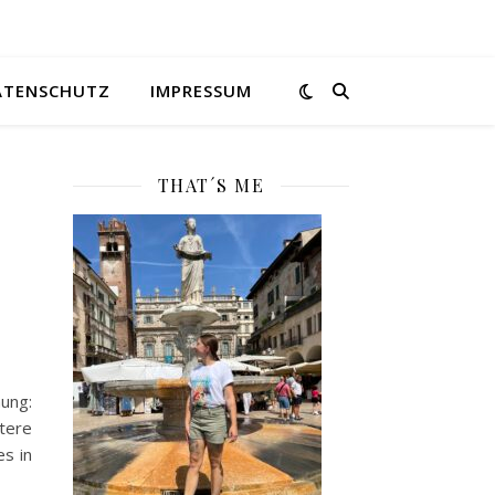
ATENSCHUTZ
IMPRESSUM
THAT´S ME
hung:
tere
es in