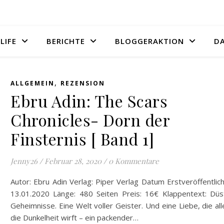
LIFE
BERICHTE
BLOGGERAKTION
D
,
ALLGEMEIN
REZENSION
Ebru Adin: The Scars
Chronicles- Dorn der
Finsternis [ Band 1]
Jenny26
/
Februar 28, 2020
/
0 Kommentare
Autor: Ebru Adin Verlag: Piper Verlag Datum Erstveröffentlic
13.01.2020 Länge: 480 Seiten Preis: 16€ Klappentext: Düs
Geheimnisse. Eine Welt voller Geister. Und eine Liebe, die all
die Dunkelheit wirft – ein packender…