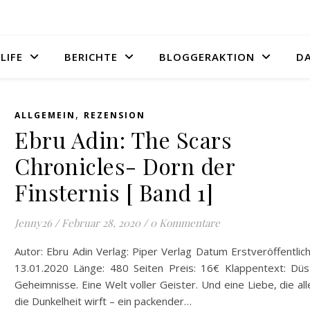
LIFE
BERICHTE
BLOGGERAKTION
D
,
ALLGEMEIN
REZENSION
Ebru Adin: The Scars
Chronicles- Dorn der
Finsternis [ Band 1]
Jenny26
/
Februar 28, 2020
/
0 Kommentare
Autor: Ebru Adin Verlag: Piper Verlag Datum Erstveröffentlic
13.01.2020 Länge: 480 Seiten Preis: 16€ Klappentext: Düs
Geheimnisse. Eine Welt voller Geister. Und eine Liebe, die all
die Dunkelheit wirft – ein packender…