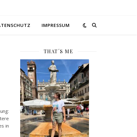
ATENSCHUTZ
IMPRESSUM
THAT´S ME
hung:
tere
es in