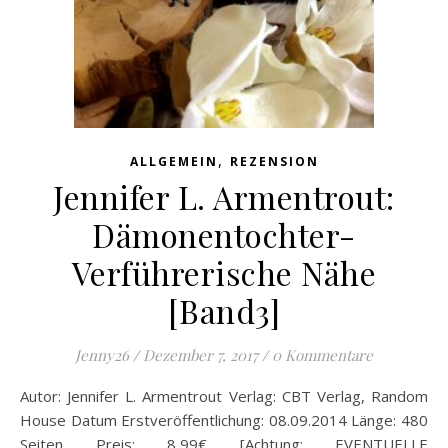
,
ALLGEMEIN
REZENSION
Jennifer L. Armentrout:
Dämonentochter-
Verführerische Nähe
[Band3]
Jenny26
/
Dezember 7, 2017
/
0 Kommentare
Autor: Jennifer L. Armentrout Verlag: CBT Verlag, Random
House Datum Erstveröffentlichung: 08.09.2014 Länge: 480
Seiten Preis: 8,99€ [Achtung: EVENTUELLE