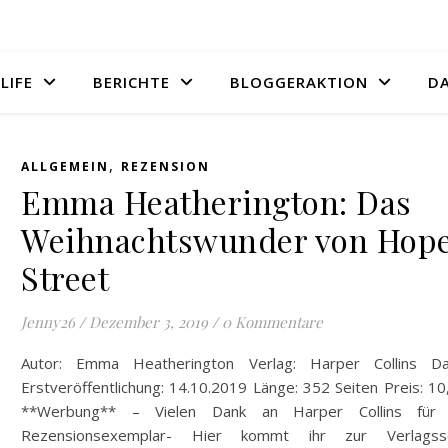
LIFE
BERICHTE
BLOGGERAKTION
D
,
ALLGEMEIN
REZENSION
Emma Heatherington: Das
Weihnachtswunder von Hop
Street
Jenny26
/
Dezember 3, 2019
/
0 Kommentare
Autor: Emma Heatherington Verlag: Harper Collins D
Erstveröffentlichung: 14.10.2019 Länge: 352 Seiten Preis: 1
**Werbung** – Vielen Dank an Harper Collins für
Rezensionsexemplar- Hier kommt ihr zur Verlagsse