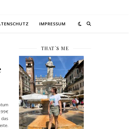
ATENSCHUTZ
IMPRESSUM
THAT´S ME
e
atum
0,99€
 das
ite.