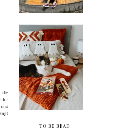
 die
eder
 und
sagt
TO BE READ