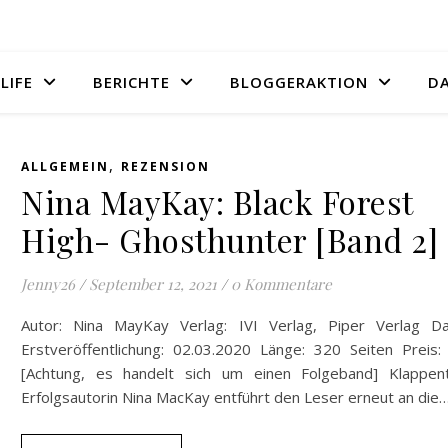
LIFE
BERICHTE
BLOGGERAKTION
D
,
ALLGEMEIN
REZENSION
Nina MayKay: Black Forest
High- Ghosthunter [Band 2]
Jenny26
/
September 12, 2021
/
0 Kommentare
Autor: Nina MayKay Verlag: IVI Verlag, Piper Verlag D
Erstveröffentlichung: 02.03.2020 Länge: 320 Seiten Preis:
[Achtung, es handelt sich um einen Folgeband] Klappent
Erfolgsautorin Nina MacKay entführt den Leser erneut an die