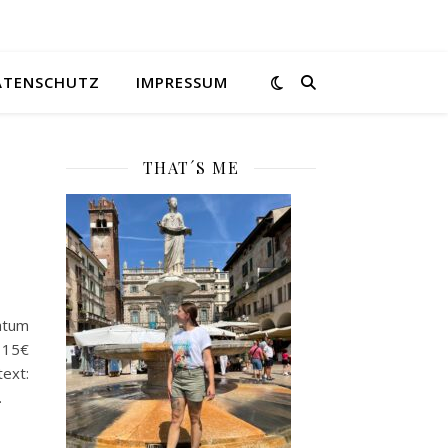
ATENSCHUTZ
IMPRESSUM
THAT´S ME
atum
 15€
ext:
…