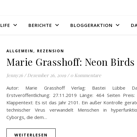
LIFE
BERICHTE
BLOGGERAKTION
D
,
ALLGEMEIN
REZENSION
Marie Grasshoff: Neon Birds
Jenny26
/
Dezember 26, 2019
/
0 Kommentare
Autor: Marie Grasshoff Verlag: Bastei Lübbe D
Erstveröffentlichung: 27.11.2019 Länge: 464 Seiten Preis:
Klappentext: Es ist das Jahr 2101. Ein außer Kontrolle gera
technischer Virus verwandelt Menschen in hyperfunktio
Cyborgs, die dem…
WEITERLESEN