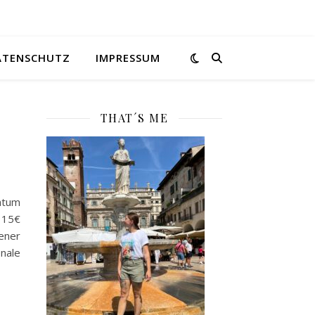
ATENSCHUTZ
IMPRESSUM
THAT´S ME
atum
 15€
tener
nale